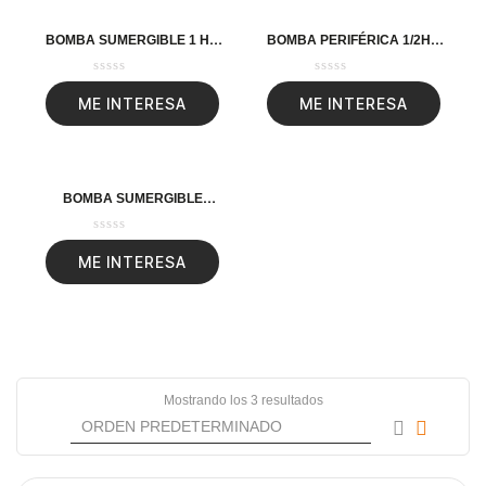
BOMBA SUMERGIBLE 1 HP,
BOMBA PERIFÉRICA 1/2HP,
30 M MÁX – KANKI PLUS
ALTURA MÁX 45M, USO
AGRÍCOLA, EXPERT
ME INTERESA
ME INTERESA
BOMBA SUMERGIBLE
ACERO INOXIDABLE, AGUA
SUCIA, 1 HP, TRUPER
ME INTERESA
Mostrando los 3 resultados